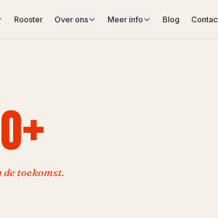
Rooster
Over ons
Meer info
Blog
Contac
60+
in de toekomst.