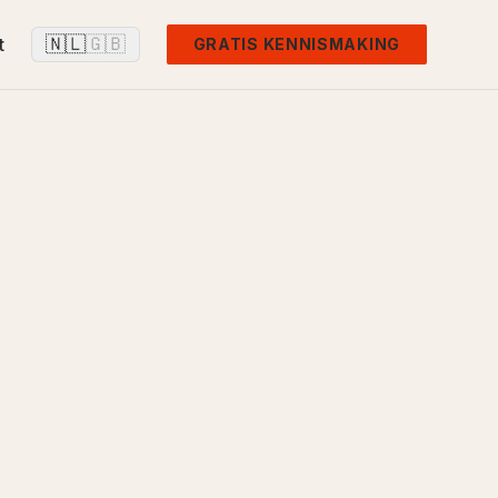
🇳🇱
🇬🇧
t
GRATIS KENNISMAKING