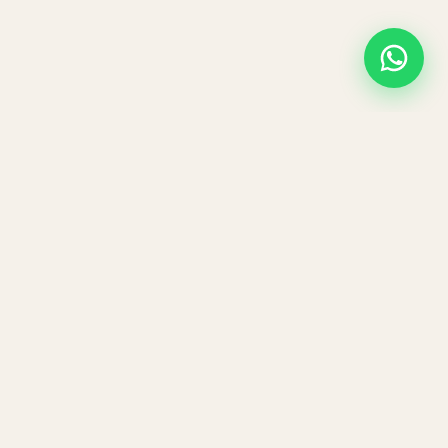
Contact
stadhoudersring 392
2713 GN
Zoetermeer
team@crossfittx.nl
+31792340010
WhatsApp:
06 24 28 22 56