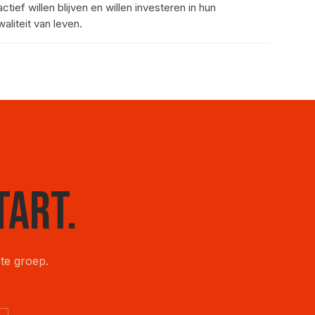
tief willen blijven en willen investeren in hun
aliteit van leven.
tart
.
te groep.