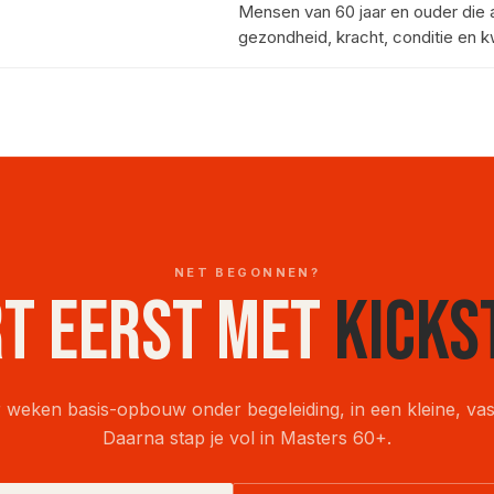
Mensen van 60 jaar en ouder die ac
gezondheid, kracht, conditie en kw
NET BEGONNEN?
t eerst met
Kicks
 weken basis-opbouw onder begeleiding, in een kleine, vas
Daarna stap je vol in Masters 60+.