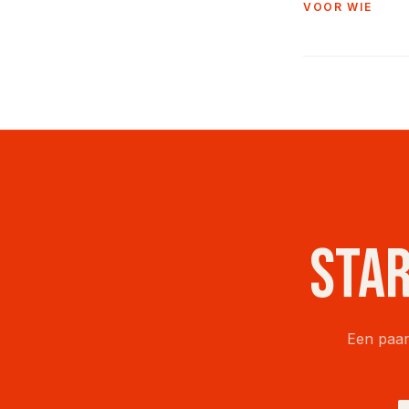
VOOR WIE
Star
Een paar