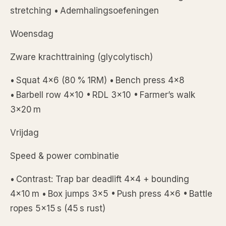
stretching • Ademhalingsoefeningen
Woensdag
Zware krachttraining (glycolytisch)
• Squat 4×6 (80 % 1RM) • Bench press 4×8
• Barbell row 4×10 • RDL 3×10 • Farmer’s walk
3×20 m
Vrijdag
Speed & power combinatie
• Contrast: Trap bar deadlift 4×4 + bounding
4×10 m • Box jumps 3×5 • Push press 4×6 • Battle
ropes 5×15 s (45 s rust)