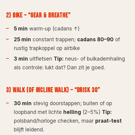
2) BIKE – “GEAR & BREATHE”
5 min
warm-up (cadans ↑)
25 min
constant trappen;
cadans 80–90
of
rustig trapkoppel op airbike
3 min
uitfietsen
Tip:
neus- of buikademhaling
als controle: lukt dat? Dan zit je goed.
3) WALK (OF INCLINE WALK) – “BRISK 30”
30 min
stevig doorstappen; buiten of op
loopband met lichte
helling
(2–5%)
Tip:
polsband/horloge checken, maar
praat-test
blijft leidend.