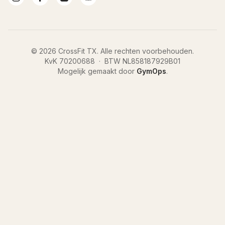
©
2026
CrossFit TX
.
Alle rechten voorbehouden.
KvK
70200688
·
BTW
NL858187929B01
Mogelijk gemaakt door
GymOps
.