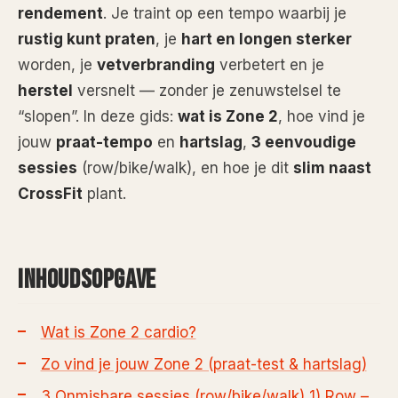
rendement
. Je traint op een tempo waarbij je
rustig kunt praten
, je
hart en longen sterker
worden, je
vetverbranding
verbetert en je
herstel
versnelt — zonder je zenuwstelsel te
“slopen”. In deze gids:
wat is Zone 2
, hoe vind je
jouw
praat-tempo
en
hartslag
,
3 eenvoudige
sessies
(row/bike/walk), en hoe je dit
slim naast
CrossFit
plant.
INHOUDSOPGAVE
Wat is Zone 2 cardio?
Zo vind je jouw Zone 2 (praat-test & hartslag)
3 Onmisbare sessies (row/bike/walk)
1) Row –