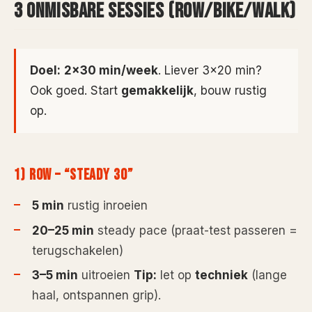
3 ONMISBARE SESSIES (ROW/BIKE/WALK)
Doel:
2×30 min/week
. Liever 3×20 min?
Ook goed. Start
gemakkelijk
, bouw rustig
op.
1) ROW – “STEADY 30”
5 min
rustig inroeien
20–25 min
steady pace (praat-test passeren =
terugschakelen)
3–5 min
uitroeien
Tip:
let op
techniek
(lange
haal, ontspannen grip).