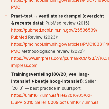
https://pmc.ncbi.nlm.nih.gov/articles/PMC7719906
PMC
Praat-test ↔ ventilatoire drempel (overzicht
& recente data)
: PubMed review (2015):
https://pubmed.ncbi.nlm.nih.gov/25536539/
PubMed
Review (2023):
https://pmc.ncbi.nlm.nih.gov/articles/PMC1033114
PMC
Methodologische review (2022):
https://www.imrpress.com/journal/RCM/23/7/10.
imrpress.com
Trainingsverdeling (80/20; veel laag-
intensief + beetje hoog-intensief)
: Seiler
(2010) — best practice in duursport:
https://umh1617.umh.es/files/2016/05/02-
IJSPP_2010_Seiler_0009.pdf
umh1617.umh.es