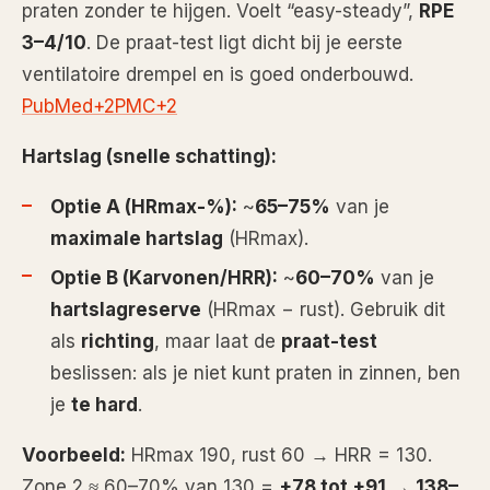
praten zonder te hijgen. Voelt “easy-steady”,
RPE
3–4/10
. De praat-test ligt dicht bij je eerste
ventilatoire drempel en is goed onderbouwd.
PubMed+2PMC+2
Hartslag (snelle schatting):
Optie A (HRmax-%):
~
65–75%
van je
maximale hartslag
(HRmax).
Optie B (Karvonen/HRR):
~
60–70%
van je
hartslagreserve
(HRmax − rust). Gebruik dit
als
richting
, maar laat de
praat-test
beslissen: als je niet kunt praten in zinnen, ben
je
te hard
.
Voorbeeld:
HRmax 190, rust 60 → HRR = 130.
Zone 2 ≈ 60–70% van 130 =
+78 tot +91
→
138–