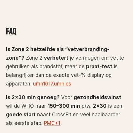
FAQ
Is Zone 2 hetzelfde als “vetverbranding-
zone”?
Zone 2
verbetert
je vermogen om vet te
gebruiken als brandstof, maar de
praat-test
is
belangrijker dan de exacte vet-% display op
apparaten.
umh1617.umh.es
Is 2×30 min genoeg?
Voor
gezondheidswinst
wil de WHO naar
150–300 min
p/w.
2×30
is een
goede start
naast CrossFit en veel haalbaarder
als eerste stap.
PMC+1