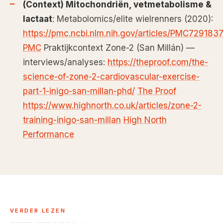
(Context) Mitochondriën, vetmetabolisme &
lactaat
: Metabolomics/elite wielrenners (2020):
https://pmc.ncbi.nlm.nih.gov/articles/PMC7291837
PMC
Praktijkcontext Zone-2 (San Millán) —
interviews/analyses:
https://theproof.com/the-
science-of-zone-2-cardiovascular-exercise-
part-1-inigo-san-millan-phd/
The Proof
https://www.highnorth.co.uk/articles/zone-2-
training-inigo-san-millan
High North
Performance
VERDER LEZEN