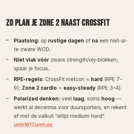
ZO PLAN JE ZONE 2 NAAST CROSSFIT
Plaatsing:
op
rustige dagen
of
na
een niet-al-
te-zware WOD.
Niet vlak vóór
zware strength/oly-blokken;
spaar je focus.
RPE-regels:
CrossFit metcon =
hard
(RPE 7–
9);
Zone 2 cardio
=
easy-steady
(RPE 3–4).
Polarized denken:
veel
laag
, soms
hoog
—
werkt al decennia voor duursporters, en rekent
af met de valkuil “altijd medium-hard”.
umh1617.umh.es