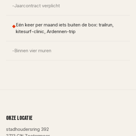
-
Jaarcontract verplicht
Eén keer per maand iets buiten de box: trailrun,
◆
kitesurf-clinic, Ardennen-trip
-
Binnen vier muren
ONZE LOCATIE
stadhoudersring 392
2713 GN
Zoetermeer