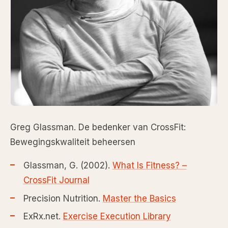
Greg Glassman. De bedenker van CrossFit:
Bewegingskwaliteit beheersen
Glassman, G. (2002).
What Is Fitness? –
CrossFit Journal
Precision Nutrition.
Master the Basics
ExRx.net.
Exercise Execution Library