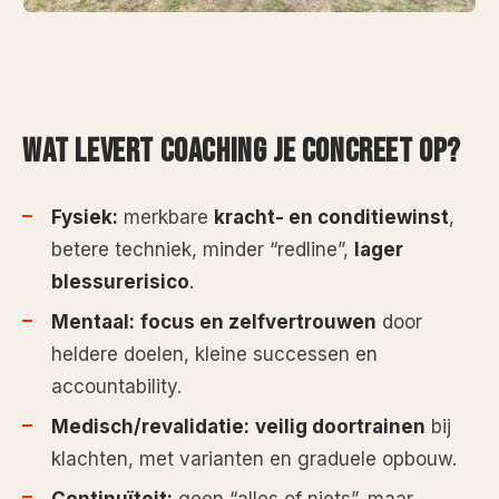
WAT LEVERT COACHING JE CONCREET OP?
Fysiek:
merkbare
kracht- en conditiewinst
,
betere techniek, minder “redline”,
lager
blessurerisico
.
Mentaal:
focus en zelfvertrouwen
door
heldere doelen, kleine successen en
accountability.
Medisch/revalidatie:
veilig doortrainen
bij
klachten, met varianten en graduele opbouw.
Continuïteit:
geen “alles of niets”, maar