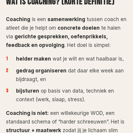
WAT IS COACHING? (KORTE DEFINITIE)
Coaching
is een
samenwerking
tussen coach en
atleet die je helpt om
concrete doelen
te halen
via
gerichte gesprekken, oefenprikkels,
feedback en opvolging
. Het doel is simpel:
helder maken
wat je wilt en wat haalbaar is,
gedrag organiseren
dat daar elke week aan
bijdraagt, en
bijsturen
op basis van data, techniek en
context (werk, slaap, stress).
Coaching is níet:
een willekeurige WOD, een
standaard schema of “harder schreeuwen”. Het is
structuur + maatwerk
zodat jij je lichaam slim