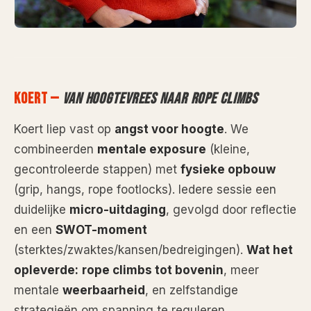
KOERT —
VAN HOOGTEVREES NAAR ROPE CLIMBS
Koert liep vast op
angst voor hoogte
. We
combineerden
mentale exposure
(kleine,
gecontroleerde stappen) met
fysieke opbouw
(grip, hangs, rope footlocks). Iedere sessie een
duidelijke
micro-uitdaging
, gevolgd door reflectie
en een
SWOT-moment
(sterktes/zwaktes/kansen/bedreigingen).
Wat het
opleverde:
rope climbs tot bovenin
, meer
mentale
weerbaarheid
, en zelfstandige
strategieën om spanning te reguleren.