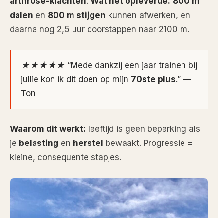
arthrose-klachten
.
Wat het opleverde:
800 m
dalen
en
800 m stijgen
kunnen afwerken, en
daarna nog 2,5 uur doorstappen naar 2100 m.
★★★★★ “Mede dankzij een jaar trainen bij
jullie kon ik dit doen op mijn
70ste plus
.” —
Ton
Waarom dit werkt:
leeftijd is geen beperking als
je
belasting
en
herstel
bewaakt. Progressie =
kleine, consequente stapjes.