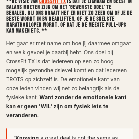
**DE VISIE VAN
CROSSFIT TX
IS DAT JE LICHAAM EN GEEST IN
BALANS MOETEN ZIJN OM HET 'GEWENSTE DOEL' TE
BEHALEN. BIJ ONS DRAAIT HET ER NIET ZO ZEER OM OF JE DE
BESTE WORDT IN BV DEADLIFTEN, OF JE DE SNELSTE
MARATHONLOPER WORDT, OF DAT JE DE MEESTE PULL-UPS
KAN MAKEN ETC. **
Het gaat er met name om hoe jij daarmee omgaat
en welk gevoel je daarbij hebt. Ons doel bij
CrossFit TX is dat iedereen op een zo hoog
mogelijk gezondheidslevel komt en dat iedereen
TROTS op zichzelf is. De emotionele kant van
onze leden vinden wij net zo belangrijk als de
fysieke kant.
Want zonder de emotionele kant
kan er geen 'WIL' zijn om fysiek iets te
veranderen.
“
Knowing
a great deal is not the same as