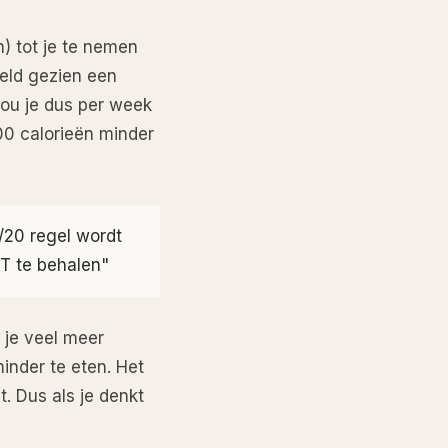
n) tot je te nemen
deld gezien een
zou je dus per week
0 calorieën minder
0/20 regel wordt
T te behalen"
 je veel meer
nder te eten. Het
t. Dus als je denkt