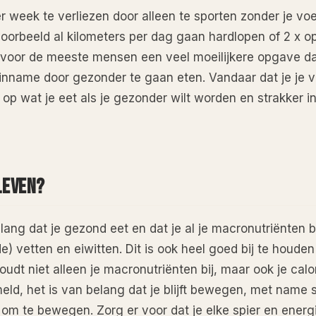
 week te verliezen door alleen te sporten zonder je vo
voorbeeld al kilometers per dag gaan hardlopen of 2 x 
is voor de meeste mensen een veel moeilijkere opgave d
e-inname door gezonder te gaan eten. Vandaar dat je je v
p wat je eet als je gezonder wilt worden en strakker in 
LEVEN?
lang dat je gezond eet en dat je al je macronutriënten bi
e) vetten en eiwitten. Dit is ook heel goed bij te houde
houdt niet alleen je macronutriënten bij, maar ook je cal
meld, het is van belang dat je blijft bewegen, met name 
om te bewegen. Zorg er voor dat je elke spier en energ