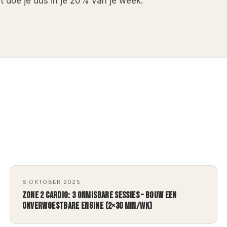
t doe je dus in je 20% van je week.
6 OKTOBER 2025
ZONE 2 CARDIO: 3 ONMISBARE SESSIES – BOUW EEN
ONVERWOESTBARE ENGINE (2×30 MIN/WK)