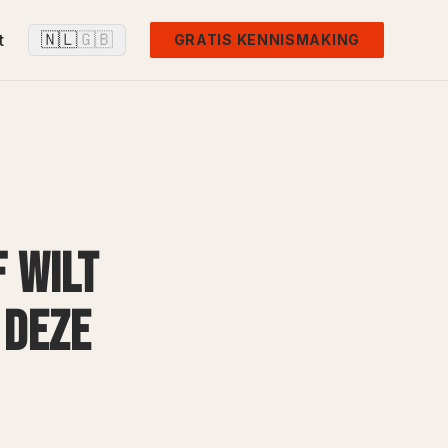
🇳🇱
🇬🇧
t
GRATIS KENNISMAKING
 WILT
 DEZE