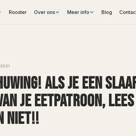
Rooster
Over ons
Meer info
Blog
Contac
2021
UWING! ALS JE EEN SLAAF
VAN JE EETPATROON, LEES
 NIET!!