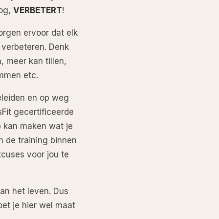
nog,
VERBETERT
!
zorgen ervoor dat elk
en verbeteren. Denk
, meer kan tillen,
immen etc.
eleiden en op weg
sFit gecertificeerde
op kan maken wat je
n de training binnen
xcuses voor jou te
an het leven. Dus
oet je hier wel maat