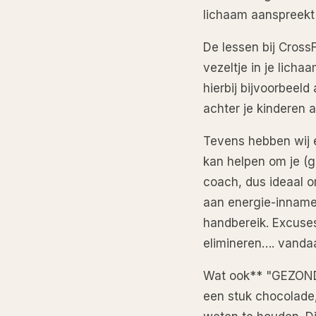
lichaam aanspreekt 
De lessen bij CrossF
vezeltje in je licha
hierbij bijvoorbeeld
achter je kinderen 
Tevens hebben wij e
kan helpen om je (ge
coach, dus ideaal o
aan energie-inname v
handbereik. Excuses
elimineren…. vand
Wat ook** "GEZOND 
een stuk chocolade, 