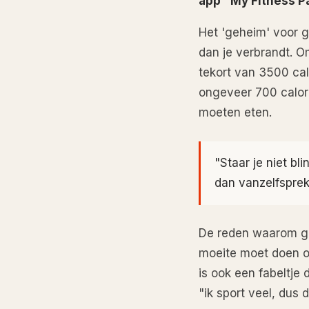
app "My Fitness Pa
Het 'geheim' voor g
dan je verbrandt. O
tekort van 3500 cal
ongeveer 700 calor
moeten eten.
"Staar je niet bl
dan vanzelfspre
De reden waarom gez
moeite moet doen o
is ook een fabeltje 
"ik sport veel, dus