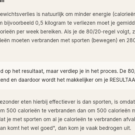
ll"
ewichtsverlies is natuurlijk om minder energie (calorieë
m bijvoorbeeld 0,5 kilogram te verliezen moet je gemid
orieën per week bereiken. Als je de 80/20-regel volgt, 
ieën moeten verbranden met sporten (bewegen) en 280
ind op het resultaat, maar verdiep je in het proces. De 8
kend en daardoor wordt het makkelijker om je RESULTAA
onder eten hierbij effectiever is dan sporten, is omdat
m 500 calorieën te verbranden dan om 500 calorieën mi
dat je met sporten om al je calorieën te verbranden afval
 dan komt het wel goed", dan kom je vaak bedrogen uit.