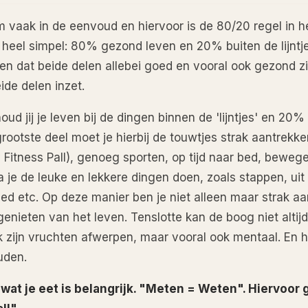
m vaak in de eenvoud en hiervoor is de 80/20 regel in h
et heel simpel: 80% gezond leven en 20% buiten de lijntje
gen dat beide delen allebei goed en vooral ook gezond zi
ide delen inzet.
d jij je leven bij de dingen binnen de 'lijntjes' en 20
grootste deel moet je hierbij de touwtjes strak aantrekk
 Fitness Pall), genoeg sporten, op tijd naar bed, bewege
ga je de leuke en lekkere dingen doen, zoals stappen, uit
bed etc. Op deze manier ben je niet alleen maar strak a
enieten van het leven. Tenslotte kan de boog niet altijd
ek zijn vruchten afwerpen, maar vooral ook mentaal. En h
uden.
wat je eet is belangrijk. "Meten = Weten". Hiervoor 