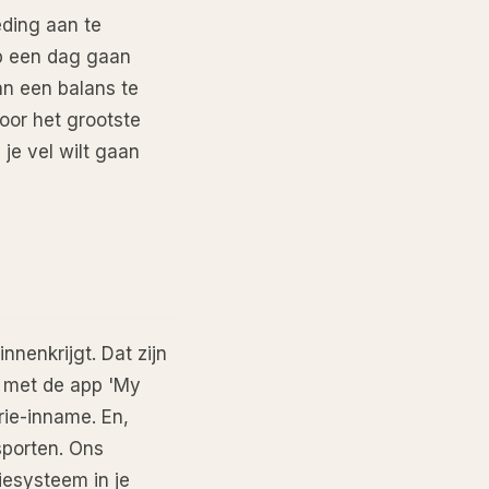
eding aan te
op een dag gaan
an een balans te
oor het grootste
je vel wilt gaan
nnenkrijgt. Dat zijn
n met de app 'My
orie-inname. En,
sporten. Ons
iesysteem in je