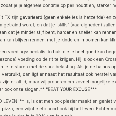
zodat je je algehele conditie op peil houdt en, sterker 
it TX zijn gevarieerd (geen enkele les is hetzelfde) en 
am getraind wordt, en dat je 'skills' (vaardigheden) zull
 aan dat je minder stijf bent, harder en sneller kan rennen
aan kan blijven rennen, met je kinderen in bomen kan kl
en voedingsspecialist in huis die je heel goed kan beg
zonde) voeding op de rit te krijgen. Hij is ook een Cros
m je te sturen met de sportbelasting. Als je de balans 
erbruikt, dan ligt er naast het resultaat ook herstel va
 zijn er altijd, maar wij proberen om zoveel mogelijke e
aar ook onze slogan,** "BEAT YOUR EXCUSE"**
LEVEN"** is, is dat men ook plezier maakt en geniet v
pizza, een wijntje etc hoort ook bij het leven. Echter m